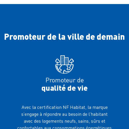
Promoteur de la ville de demain
Promoteur de
qualité de vie
Avec la certification NF Habitat, la marque
Certifié
s’engage à répondre au besoin de l’habitant
la mar
avec des logements neufs, sains, sûrs et
bien-êt
confortables aux consommations énergétiques
RH, et 