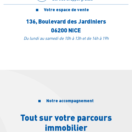
Surface habitable
64 m²
Réserver en ligne
Votre espace de vente
Étage
4
Orientation
Nord Ouest
VOIR PLUS
136, Boulevard des Jardiniers
Être rappelé(e)
Surface extérieure
30m²
06200 NICE
(1)
Prix TVA 20%
409 000 €
Du lundi au samedi de 10h à 13h et de 14h à 19h
Réserver en ligne
Être rappelé(e)
Notre accompagnement
Tout sur votre parcours
immobilier