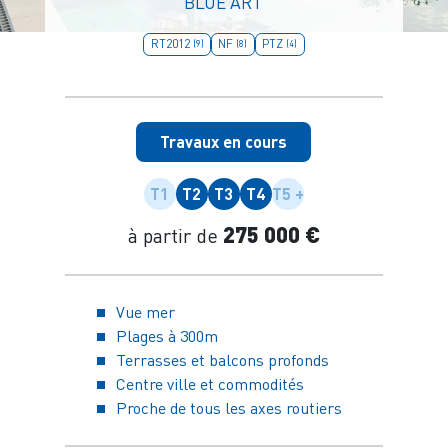
BLUE ART
RT2012
NF
PTZ
(9)
(8)
(4)
Travaux en cours
T1
T2
T3
T4
T5 +
275 000 €
à partir de
Vue mer
Plages à 300m
Terrasses et balcons profonds
Centre ville et commodités
Proche de tous les axes routiers