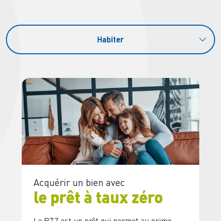
Habiter
Acquérir un bien avec
Dé
le prêt à taux zéro
T
Le PTZ est un prêt qui permet au primo-
La