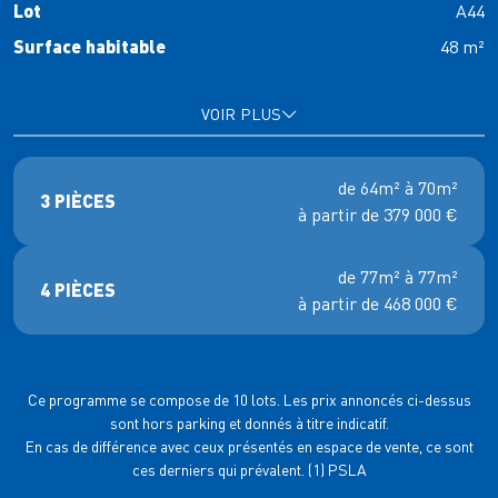
Lot
A44
Surface habitable
48 m²
Étage
0
Orientation
Nord
VOIR PLUS
Surface extérieure
8m²
(1)
Prix TVA 20%
275 000 €
de 64m² à 70m²
3 PIÈCES
à partir de 379 000 €
Réserver en ligne
Lot
A13
de 77m² à 77m²
4 PIÈCES
Être rappelé(e)
à partir de 468 000 €
Surface habitable
64 m²
Étage
1
Lot
A12
Orientation
Nord Ouest
VOIR PLUS
Surface extérieure
Surface habitable
77 m²
13m²
Ce programme se compose de 10 lots. Les prix annoncés ci-dessus
(1)
Prix TVA 20%
379 000 €
sont hors parking et donnés à titre indicatif.
Étage
1
Lot
B15
En cas de différence avec ceux présentés en espace de vente, ce sont
Orientation
Sud
VOIR PLUS
ces derniers qui prévalent. (1) PSLA
Surface habitable
70 m²
Réserver en ligne
Surface extérieure
20m²