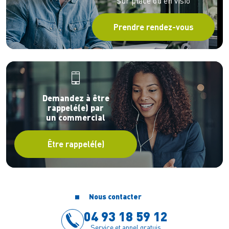
Sur place ou en visio
Étage
2
Orientation
Nord Ouest
Prendre rendez-vous
VOIR PLUS
Être rappelé(e)
Surface extérieure
30m²
(1)
Prix TVA 20%
385 000 €
Lot
A33
Surface habitable
64 m²
Réserver en ligne
Étage
3
Demandez à être
Orientation
Nord Ouest
VOIR PLUS
rappelé(e) par
Être rappelé(e)
Surface extérieure
30m²
un commercial
(1)
Prix TVA 20%
400 000 €
Lot
B45
Être rappelé(e)
Surface habitable
70 m²
Réserver en ligne
Étage
4
Orientation
Est
VOIR PLUS
Être rappelé(e)
Surface extérieure
21m²
Nous contacter
(1)
Prix TVA 20%
465 000 €
04 93 18 59 12
Lot
A43
Service et appel gratuis