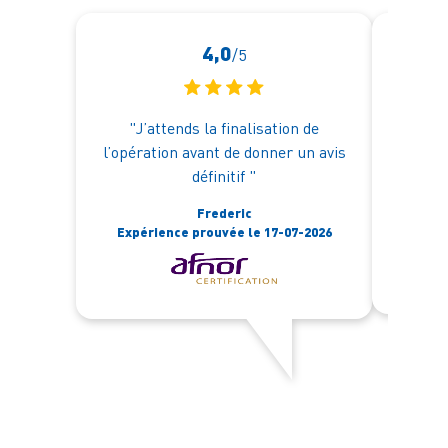
4,0
/5
"J’attends la finalisation de
"Une 
l’opération avant de donner un avis
l'éco
définitif "
réac
procéd
Frederic
Expérience prouvée le 17-07-2026
Expér