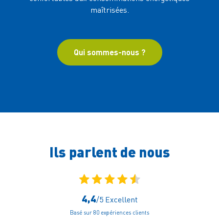
maîtrisées.
et en d
Qui sommes-nous ?
Ils parlent
de nous
4,4
/5
Excellent
Basé sur 80 expériences clients