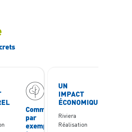
e
crets
UN
T
IMPACT
REL
ÉCONOMIQUE
Comme
Comm
Riviera
par
par
on
Réalisation
exemple
exempl