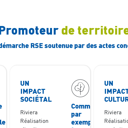
Promoteur
de territoir
démarche RSE soutenue par des actes con
UN
UN
IMPACT
IMPAC
SOCIÉTAL
CULTU
e
Comme
Riviera
Riviera
par
Réalisation
Réalisati
le
exemple