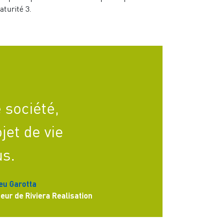
turité 3.
 société,
et de vie
us.
eu Garotta
teur de Riviera Realisation