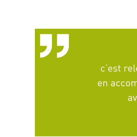
c’est re
en accom
av