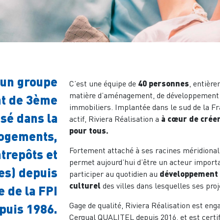
t un groupe
C’est une équipe de
40 personnes
, entièr
matière d’aménagement, de développement urb
nt de 3ème
immobiliers. Implantée dans le sud de la F
isé dans la
actif, Riviera Réalisation a
à cœur de créer
pour tous.
logements,
Fortement attaché à ses racines méridionales
trepôts et
permet aujourd’hui d’être un acteur importa
es) depuis
participer au quotidien au
développement 
culturel
des villes dans lesquelles ses pro
 de la FPI
Gage de qualité, Riviera Réalisation est en
puis 1986.
Cerqual QUALITEL depuis 2016, et est certif