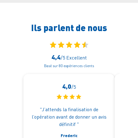
Ils parlent
de nous
4,4
/5
Excellent
Basé sur 80 expériences clients
4,0
/5
"J’attends la finalisation de
"Une 
l’opération avant de donner un avis
l'éco
définitif "
réac
procéd
Frederic