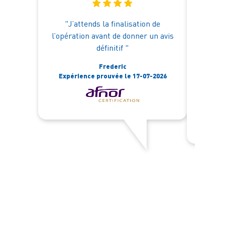
"J’attends la finalisation de
"Une 
l’opération avant de donner un avis
l'éco
définitif "
réac
procéd
Frederic
Expérience prouvée le 17-07-2026
Expér