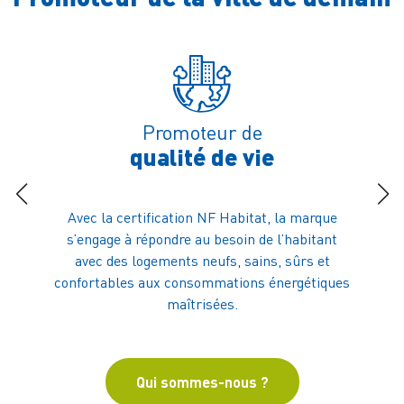
Promoteur de
qualité de vie
Avec la certification NF Habitat, la marque
Certifié
s’engage à répondre au besoin de l’habitant
la mar
avec des logements neufs, sains, sûrs et
bien-êt
confortables aux consommations énergétiques
RH, et 
maîtrisées.
et en d
Qui sommes-nous ?