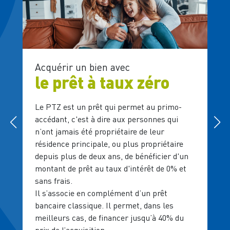
Acquérir un bien avec
Dé
le prêt à taux zéro
T
Le PTZ est un prêt qui permet au primo-
La
accédant, c'est à dire aux personnes qui
a é
n’ont jamais été propriétaire de leur
l’
résidence principale, ou plus propriétaire
de
depuis plus de deux ans, de bénéficier d'un
Po
montant de prêt au taux d'intérêt de 0% et
no
sans frais.
ac
Il s’associe en complément d’un prêt
ré
bancaire classique. Il permet, dans les
meilleurs cas, de financer jusqu’à 40% du
prix de l’acquisition.