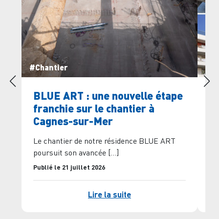
#Chantier
#Co
BLUE ART : une nouvelle étape
Qu
franchie sur le chantier à
Ri
Cagnes-sur-Mer
86
pa
Le chantier de notre résidence BLUE ART
poursuit son avancée […]
Pub
Publié le 21 juillet 2026
Lire la suite