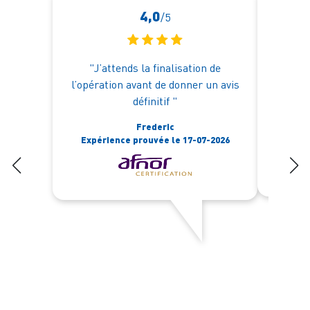
4,0
/5
"J’attends la finalisation de
"Une 
l’opération avant de donner un avis
l'éco
définitif "
réac
procéd
Frederic
Expérience prouvée le 17-07-2026
Expér