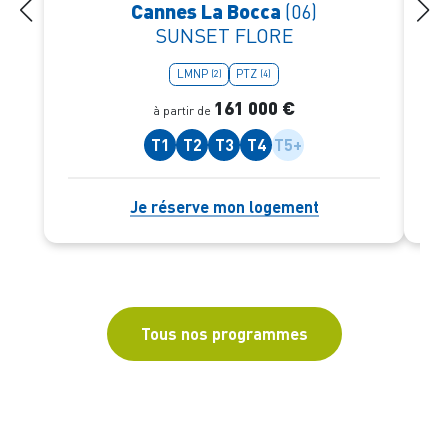
Cannes La Bocca
(06)
SUNSET FLORE
LMNP
PTZ
(2)
(4)
161 000 €
à partir de
T1
T2
T3
T4
T5+
Je réserve mon logement
Tous nos programmes